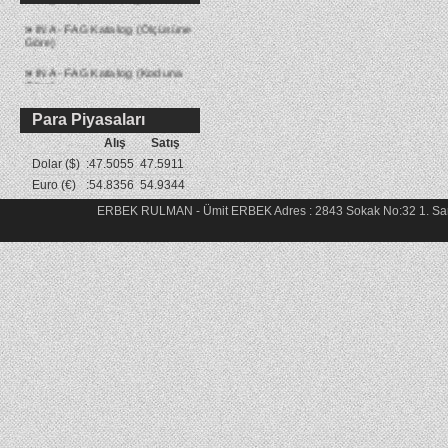
»
INA - FAG Katalog (Ölçüsüne
Göre)
»
INA - FAG Katalog (Koduna
Göre)
Para Piyasaları
Alış
Satış
Dolar ($)
:
47.5055
47.5911
Euro (€)
:
54.8356
54.9344
ERBEK RULMAN - Ümit ERBEK Adres : 2843 Sokak No:32 1. Sana