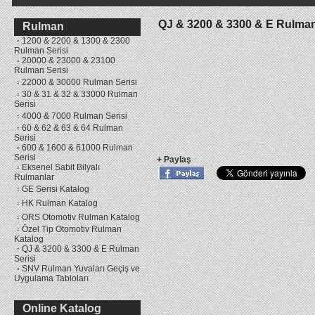
QJ & 3200 & 3300 & E Rulman
Rulman
1200 & 2200 & 1300 & 2300
Rulman Serisi
20000 & 23000 & 23100
Rulman Serisi
22000 & 30000 Rulman Serisi
30 & 31 & 32 & 33000 Rulman
Serisi
4000 & 7000 Rulman Serisi
60 & 62 & 63 & 64 Rulman
Serisi
600 & 1600 & 61000 Rulman
Serisi
+ Paylaş
Eksenel Sabit Bilyalı
Rulmanlar
GE Serisi Katalog
HK Rulman Katalog
ORS Otomotiv Rulman Katalog
Özel Tip Otomotiv Rulman
Katalog
QJ & 3200 & 3300 & E Rulman
Serisi
SNV Rulman Yuvaları Geçiş ve
Uygulama Tabloları
»
Yağ Keçesi Katalog
Online Katalog