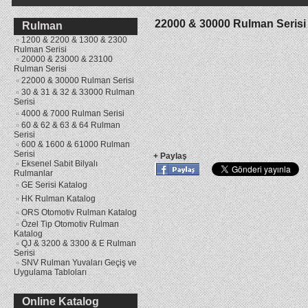
22000 & 30000 Rulman Serisi
Rulman
1200 & 2200 & 1300 & 2300
Rulman Serisi
20000 & 23000 & 23100
Rulman Serisi
22000 & 30000 Rulman Serisi
30 & 31 & 32 & 33000 Rulman
Serisi
4000 & 7000 Rulman Serisi
60 & 62 & 63 & 64 Rulman
Serisi
600 & 1600 & 61000 Rulman
Serisi
+ Paylaş
Eksenel Sabit Bilyalı
Rulmanlar
GE Serisi Katalog
HK Rulman Katalog
ORS Otomotiv Rulman Katalog
Özel Tip Otomotiv Rulman
Katalog
QJ & 3200 & 3300 & E Rulman
Serisi
SNV Rulman Yuvaları Geçiş ve
Uygulama Tabloları
Online Katalog