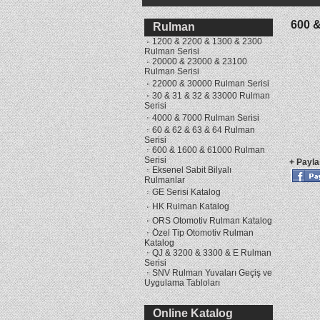
600 & 
Rulman
1200 & 2200 & 1300 & 2300
Rulman Serisi
20000 & 23000 & 23100
Rulman Serisi
22000 & 30000 Rulman Serisi
30 & 31 & 32 & 33000 Rulman
Serisi
4000 & 7000 Rulman Serisi
60 & 62 & 63 & 64 Rulman
Serisi
600 & 1600 & 61000 Rulman
Serisi
+ Payla
Eksenel Sabit Bilyalı
Rulmanlar
GE Serisi Katalog
HK Rulman Katalog
ORS Otomotiv Rulman Katalog
Özel Tip Otomotiv Rulman
Katalog
QJ & 3200 & 3300 & E Rulman
Serisi
SNV Rulman Yuvaları Geçiş ve
Uygulama Tabloları
»
Yağ Keçesi Katalog
Online Katalog